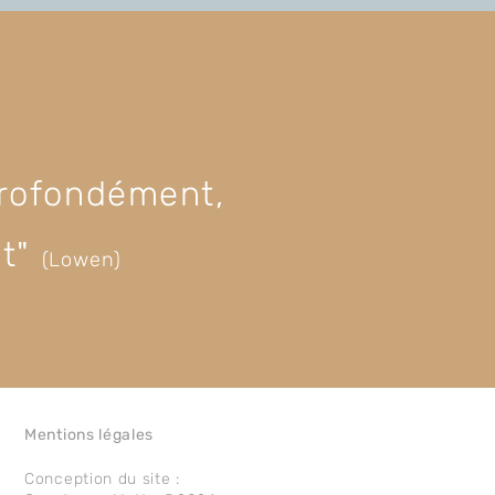
 profondément,
nt"
(Lowen)
Mentions légales
Conception du site :