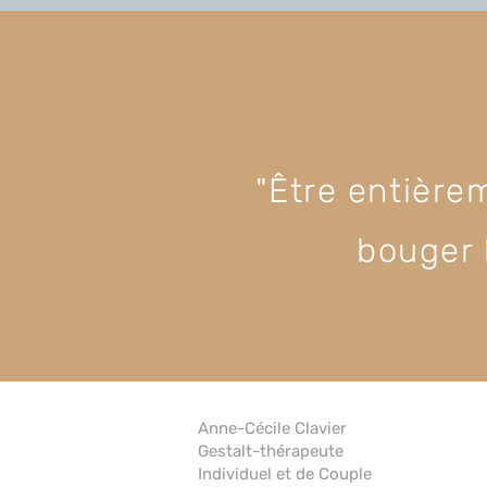
"Être entière
bouger 
Anne-Cécile Clavier
Gestalt-thérapeute
Individuel et de Couple