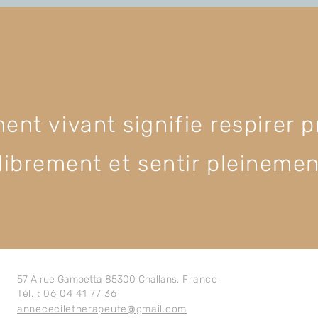
ment vivant signifie respirer
librement et sentir pleineme
57 A rue Gambetta 85300 Challans
, France
Tél. : 06 04 41 77 36
annececiletherapeute@gmail.com