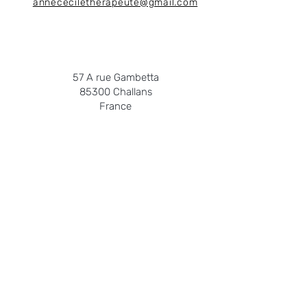
annececiletherapeute@gmail.com
57 A rue Gambetta
85300 Challans
France