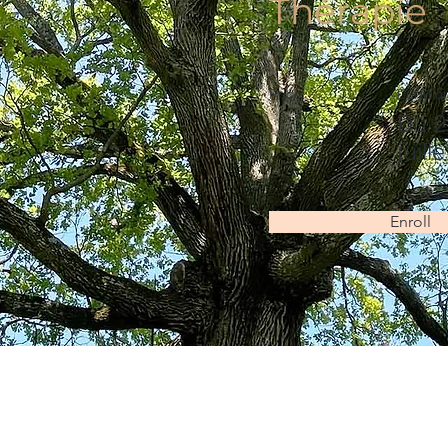
Thérapie
Price
Duratio
Du 2
juill
Enroll