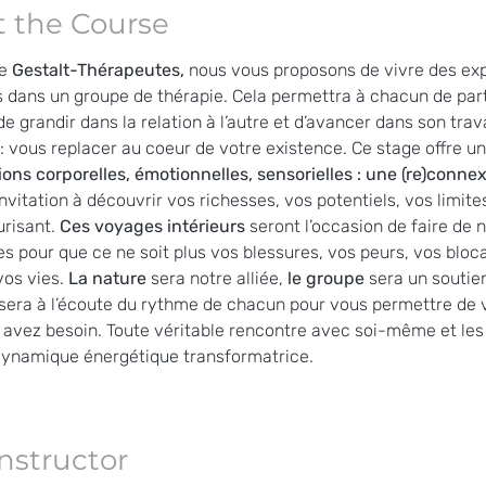
 the Course
e 
Gestalt-Thérapeutes, 
nous vous proposons de vivre des ex
s dans un groupe de thérapie. Cela permettra à chacun de part
de grandir dans la relation à l’autre et d’avancer dans son trava
: vous replacer au coeur de votre existence. Ce stage offre u
ions corporelles, émotionnelles, sensorielles : une (re)connex
invitation à découvrir vos richesses, vos potentiels, vos limite
risant. 
Ces voyages intérieurs 
seront l’occasion de faire de 
s pour que ce ne soit plus vos blessures, vos peurs, vos bloc
vos vies. 
La nature 
sera notre alliée, 
le groupe 
sera un soutien
sera à l’écoute du rythme de chacun pour vous permettre de v
avez besoin. Toute véritable rencontre avec soi-même et les
dynamique énergétique transformatrice. 
Instructor