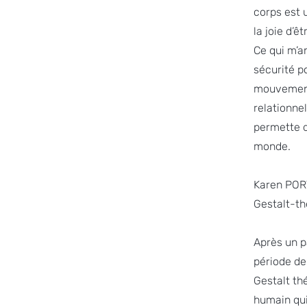
corps est 
la joie d’êt
Ce qui m’a
sécurité p
mouvement 
relationnel
permette d
monde.
Karen POR
Gestalt-t
Après un p
période de 
Gestalt thé
humain qui