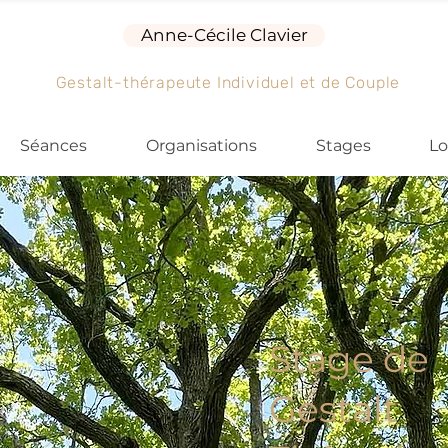
Anne-Cécile Clavier
Gestalt-thérapeute Individuel et de Couple
Séances
Organisations
Stages
Lo
Stage de
Gestalt