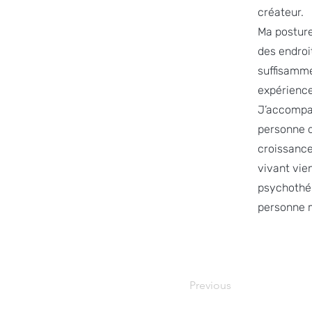
créateur.
Ma posture
des endroi
suffisamme
expérience
J’accompag
personne d
croissance
vivant vie
psychothér
personne m
Previous