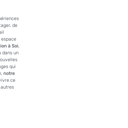
périences 
ager, de 
il 
n espace 
ion à Soi. 
s dans un 
nouvelles 
ages qui 
, 
notre 
ivre ce 
 autres 