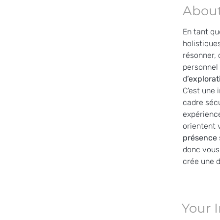
About
En tant qu
holistique
résonner, 
personnel 
d
’explorat
C’est une 
cadre sécu
expérience
orientent 
présence 
donc vous 
crée une 
Your 