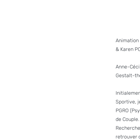
Animation 
& Karen P
Anne-Céci
Gestalt-t
Initialeme
Sportive, 
PGRO (Psyc
de Couple.
Recherche 
retrouver d