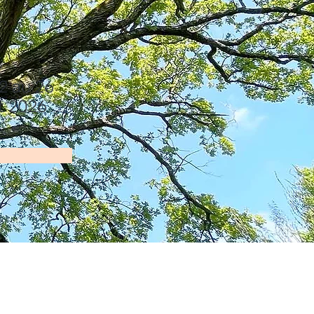
n
2 au 26
et 2026